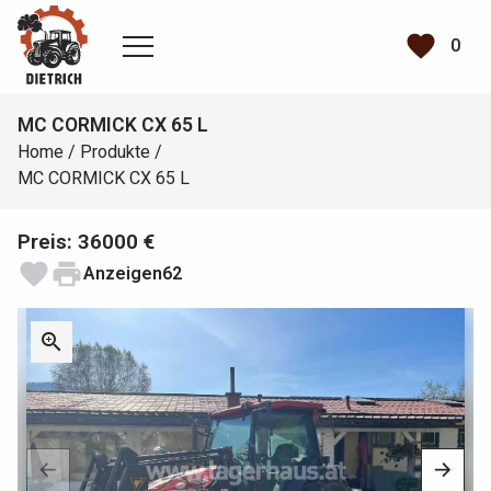
favorite
0
MC CORMICK CX 65 L
Home
/
Produkte
/
MC CORMICK CX 65 L
Preis: 36000 €
favorite
print
Anzeigen
62
zoom_in