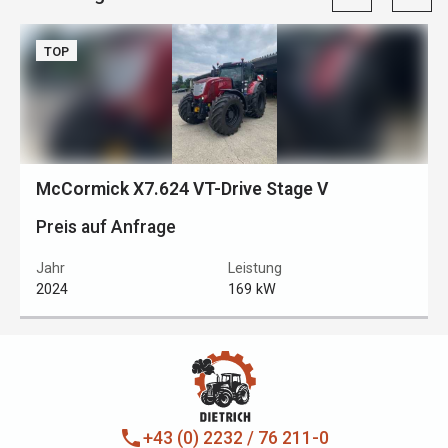
TOP
McCormick X7.624 VT-Drive Stage V
Preis auf Anfrage
Jahr
Leistung
2024
169 kW
phone
+43 (0) 2232 / 76 211-0